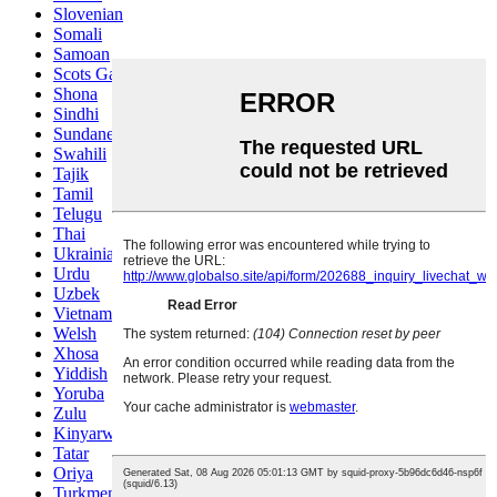
Slovenian
Somali
Samoan
Scots Gaelic
Shona
Sindhi
Sundanese
Swahili
Tajik
Tamil
Telugu
Thai
Ukrainian
Urdu
Uzbek
Vietnamese
Welsh
Xhosa
Yiddish
Yoruba
Zulu
Kinyarwanda
Tatar
Oriya
Turkmen