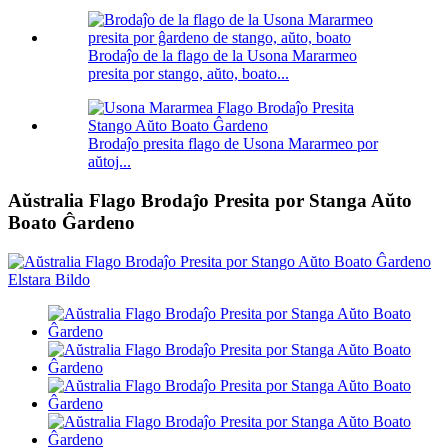
Brodaĵo de la flago de la Usona Mararmeo
presita por stango, aŭto, boato...
Brodaĵo presita flago de Usona Mararmeo por
aŭtoj...
Aŭstralia Flago Brodaĵo Presita por Stanga Aŭto
Boato Ĝardeno