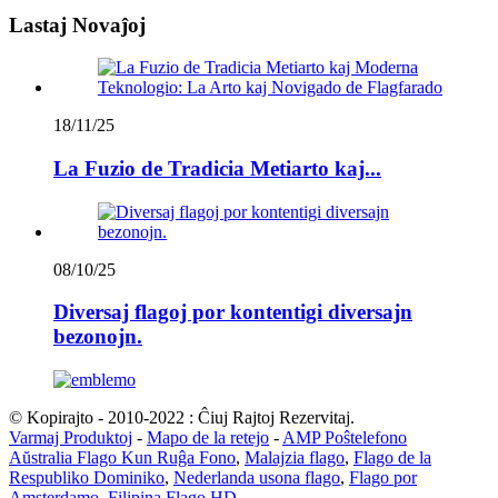
Lastaj Novaĵoj
18/11/25
La Fuzio de Tradicia Metiarto kaj...
08/10/25
Diversaj flagoj por kontentigi diversajn
bezonojn.
© Kopirajto - 2010-2022 : Ĉiuj Rajtoj Rezervitaj.
Varmaj Produktoj
-
Mapo de la retejo
-
AMP Poŝtelefono
Aŭstralia Flago Kun Ruĝa Fono
,
Malajzia flago
,
Flago de la
Respubliko Dominiko
,
Nederlanda usona flago
,
Flago por
Amsterdamo
,
Filipina Flago HD
,