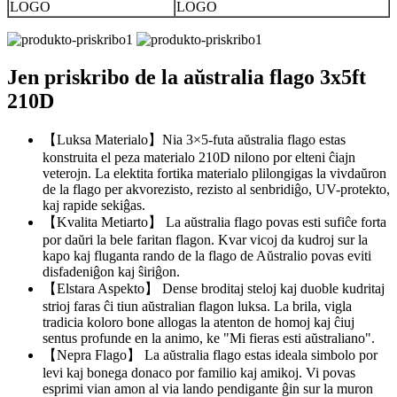
LOGO
LOGO
Jen priskribo de la aŭstralia flago 3x5ft
210D
【Luksa Materialo】Nia 3×5-futa aŭstralia flago estas
konstruita el peza materialo 210D nilono por elteni ĉiajn
veterojn. La elektita fortika materialo plilongigas la vivdaŭron
de la flago per akvorezisto, rezisto al senbridiĝo, UV-protekto,
kaj rapide sekiĝas.
【Kvalita Metiarto】 La aŭstralia flago povas esti sufiĉe forta
por daŭri la bele faritan flagon. Kvar vicoj da kudroj sur la
kapo kaj fluganta rando de la flago de Aŭstralio povas eviti
disfadeniĝon kaj ŝiriĝon.
【Elstara Aspekto】 Dense broditaj steloj kaj duoble kudritaj
strioj faras ĉi tiun aŭstralian flagon luksa. La brila, vigla
tradicia koloro bone allogas la atenton de homoj kaj ĉiuj
sentus profunde en la animo, ke "Mi fieras esti aŭstraliano".
【Nepra Flago】 La aŭstralia flago estas ideala simbolo por
levi kaj bonega donaco por familio kaj amikoj. Vi povas
esprimi vian amon al via lando pendigante ĝin sur la muron