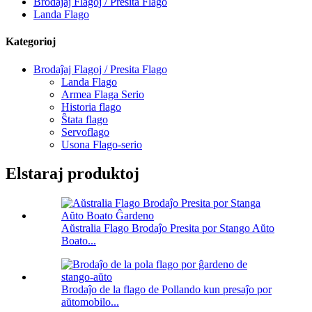
Brodaĵaj Flagoj / Presita Flago
Landa Flago
Kategorioj
Brodaĵaj Flagoj / Presita Flago
Landa Flago
Armea Flaga Serio
Historia flago
Ŝtata flago
Servoflago
Usona Flago-serio
Elstaraj produktoj
Aŭstralia Flago Brodaĵo Presita por Stango Aŭto
Boato...
Brodaĵo de la flago de Pollando kun presaĵo por
aŭtomobilo...