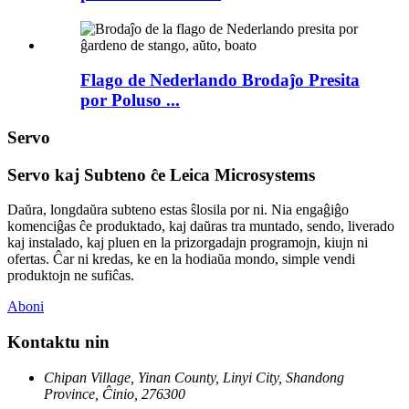
Flago de Nederlando Brodaĵo Presita
por Poluso ...
Servo
Servo kaj Subteno ĉe Leica Microsystems
Daŭra, longdaŭra subteno estas ŝlosila por ni. Nia engaĝiĝo
komenciĝas ĉe produktado, kaj daŭras tra muntado, sendo, liverado
kaj instalado, kaj pluen en la prizorgadajn programojn, kiujn ni
ofertas. Ĉar ni kredas, ke en la hodiaŭa mondo, simple vendi
produktojn ne sufiĉas.
Aboni
Kontaktu nin
Chipan Village, Yinan County, Linyi City, Shandong
Province, Ĉinio, 276300