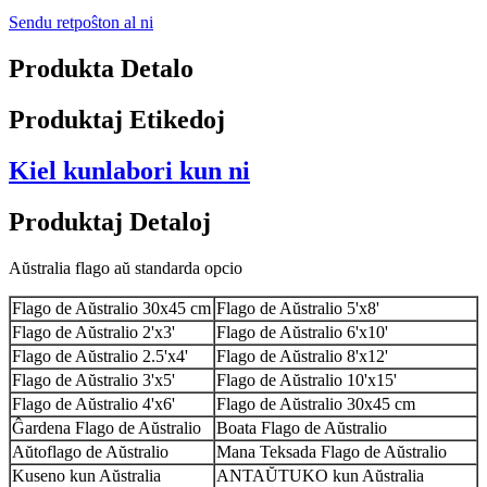
Sendu retpoŝton al ni
Produkta Detalo
Produktaj Etikedoj
Kiel kunlabori kun ni
Produktaj Detaloj
Aŭstralia flago aŭ standarda opcio
Flago de Aŭstralio 30x45 cm
Flago de Aŭstralio 5'x8'
Flago de Aŭstralio 2'x3'
Flago de Aŭstralio 6'x10'
Flago de Aŭstralio 2.5'x4'
Flago de Aŭstralio 8'x12'
Flago de Aŭstralio 3'x5'
Flago de Aŭstralio 10'x15'
Flago de Aŭstralio 4'x6'
Flago de Aŭstralio 30x45 cm
Ĝardena Flago de Aŭstralio
Boata Flago de Aŭstralio
Aŭtoflago de Aŭstralio
Mana Teksada Flago de Aŭstralio
Kuseno kun Aŭstralia
ANTAŬTUKO kun Aŭstralia