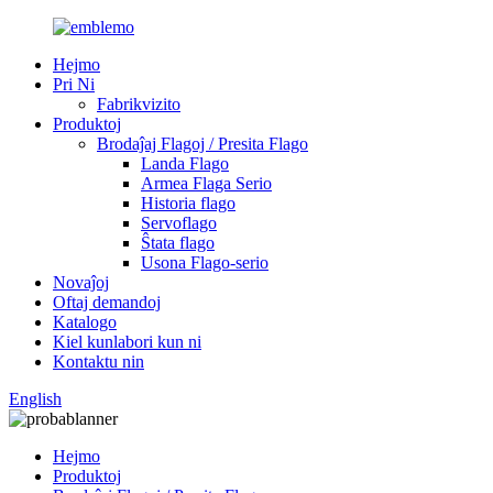
Hejmo
Pri Ni
Fabrikvizito
Produktoj
Brodaĵaj Flagoj / Presita Flago
Landa Flago
Armea Flaga Serio
Historia flago
Servoflago
Ŝtata flago
Usona Flago-serio
Novaĵoj
Oftaj demandoj
Katalogo
Kiel kunlabori kun ni
Kontaktu nin
English
Hejmo
Produktoj