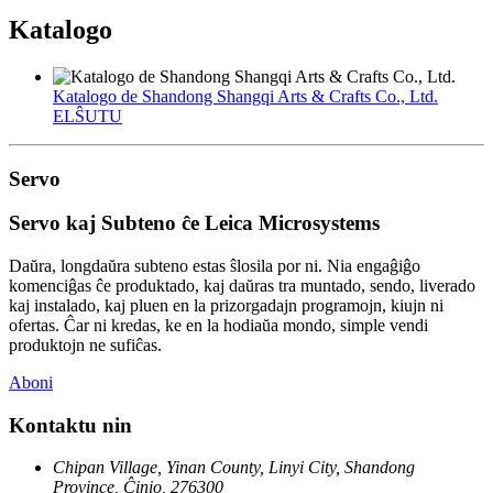
Katalogo
Katalogo de Shandong Shangqi Arts & Crafts Co., Ltd.
ELŜUTU
Servo
Servo kaj Subteno ĉe Leica Microsystems
Daŭra, longdaŭra subteno estas ŝlosila por ni. Nia engaĝiĝo
komenciĝas ĉe produktado, kaj daŭras tra muntado, sendo, liverado
kaj instalado, kaj pluen en la prizorgadajn programojn, kiujn ni
ofertas. Ĉar ni kredas, ke en la hodiaŭa mondo, simple vendi
produktojn ne sufiĉas.
Aboni
Kontaktu nin
Chipan Village, Yinan County, Linyi City, Shandong
Province, Ĉinio, 276300