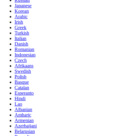
Russian
Japanese
Korean
Arabic
Irish
Greek
Turkish
Italian
Danish
Romanian
Indonesian
Czech
Afrikaans
Swedish
Polish
Basque
Catalan
Esperanto
Hindi
Lao
Albanian
Amharic
Armenian
Azerbaijani
Belarusian