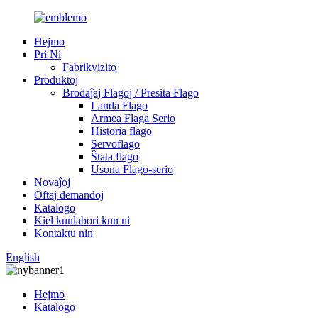
Hejmo
Pri Ni
Fabrikvizito
Produktoj
Brodaĵaj Flagoj / Presita Flago
Landa Flago
Armea Flaga Serio
Historia flago
Servoflago
Ŝtata flago
Usona Flago-serio
Novaĵoj
Oftaj demandoj
Katalogo
Kiel kunlabori kun ni
Kontaktu nin
English
Hejmo
Katalogo