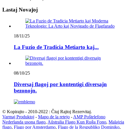
Lastaj Novaĵoj
18/11/25
La Fuzio de Tradicia Metiarto kaj...
08/10/25
Diversaj flagoj por kontentigi diversajn
bezonojn.
© Kopirajto - 2010-2022 : Ĉiuj Rajtoj Rezervitaj.
Varmaj Produktoj
-
Mapo de la retejo
-
AMP Poŝtelefono
Nederlanda usona flago
,
Aŭstralia Flago Kun Ruĝa Fono
,
Malajzia
flago
,
Flago por Amsterdamo
,
Flago de la Respubliko Dominiko
,