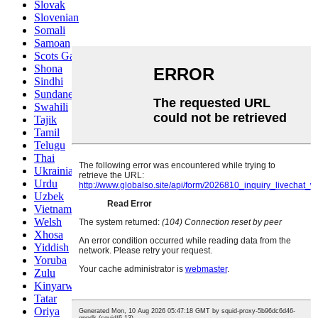
Slovak
Slovenian
Somali
Samoan
Scots Gaelic
Shona
Sindhi
Sundanese
Swahili
Tajik
Tamil
Telugu
Thai
Ukrainian
Urdu
Uzbek
Vietnamese
Welsh
Xhosa
Yiddish
Yoruba
Zulu
Kinyarwanda
Tatar
Oriya