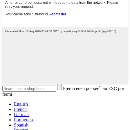
Premu enen por serĉi aŭ ESC por
fermi
English
French
German
Portuguese
Spanish